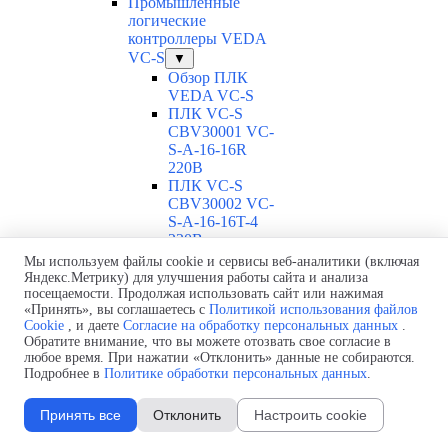
Промышленные
логические
контроллеры VEDA
VC-S
▼
Обзор ПЛК
VEDA VC-S
ПЛК VC-S
CBV30001 VC-
S-A-16-16R
220В
ПЛК VC-S
CBV30002 VC-
S-A-16-16T-4
220В
ПЛК VC-S
Мы используем файлы cookie и сервисы веб-аналитики (включая
CBV30003 VC-
Яндекс.Метрику) для улучшения работы сайта и анализа
S-A-16-16T-6
посещаемости. Продолжая использовать сайт или нажимая
«Принять», вы соглашаетесь с
Политикой использования файлов
220В
Cookie
, и даете
Согласие на обработку персональных данных
.
ПЛК VC-S
Обратите внимание, что вы можете отозвать свое согласие в
CBV30004 VC-
любое время. При нажатии «Отклонить» данные не собираются.
S-A-16-16T
Подробнее в
Политике обработки персональных данных
.
220В
ПЛК VC-S
Принять все
Отклонить
Настроить cookie
CBV30005 VC-
S-A-32-32R