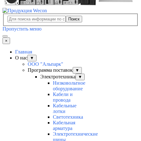
Поиск
Пропустить меню
×
Главная
О нас
▼
ООО "Альпарк"
Программа поставок
▼
Электротехника
▼
Низковольтное
оборудование
Кабели и
провода
Кабельные
лотки
Светотехника
Кабельная
арматура
Электротехнические
шины