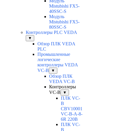
Модуль
Mistubishi FX5-
40SSC-S
Модуль
Mistubishi FX5-
80SSC-S
Контроллеры PLC VEDA
▼
Обзор ПЛК VEDA
PLC
Промышленные
логические
контроллеры VEDA
VC-B
▼
Обзор ПЛК
VEDA VC-B
Контроллеры
VC-B
▼
ПЛК VC-
B
CBV10001
VC-В-A-8-
6R 220В
ПЛК VC-
B