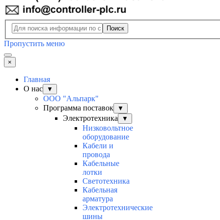
Поиск
Пропустить меню
×
Главная
О нас
▼
ООО "Альпарк"
Программа поставок
▼
Электротехника
▼
Низковольтное
оборудование
Кабели и
провода
Кабельные
лотки
Светотехника
Кабельная
арматура
Электротехнические
шины