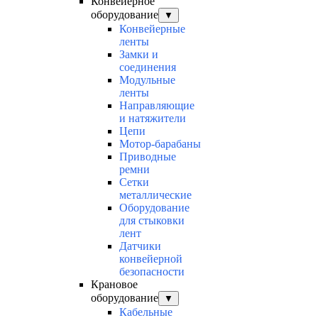
Конвейерное
оборудование
▼
Конвейерные
ленты
Замки и
соединения
Модульные
ленты
Направляющие
и натяжители
Цепи
Мотор-барабаны
Приводные
ремни
Сетки
металлические
Оборудование
для стыковки
лент
Датчики
конвейерной
безопасности
Крановое
оборудование
▼
Кабельные