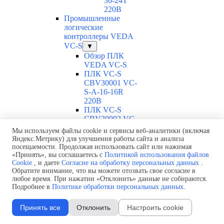
36-24T
220В
Промышленные
логические
контроллеры VEDA
VC-S
▼
Обзор ПЛК
VEDA VC-S
ПЛК VC-S
CBV30001 VC-
S-A-16-16R
220В
ПЛК VC-S
CBV30002 VC-
S-A-16-16T-4
Мы используем файлы cookie и сервисы веб-аналитики (включая
220В
Яндекс.Метрику) для улучшения работы сайта и анализа
ПЛК VC-S
посещаемости. Продолжая использовать сайт или нажимая
CBV30003 VC-
«Принять», вы соглашаетесь с
Политикой использования файлов
Cookie
, и даете
Согласие на обработку персональных данных
.
S-A-16-16T-6
Обратите внимание, что вы можете отозвать свое согласие в
220В
любое время. При нажатии «Отклонить» данные не собираются.
ПЛК VC-S
Подробнее в
Политике обработки персональных данных
.
CBV30004 VC-
S-A-16-16T
Принять все
Отклонить
Настроить cookie
220В
ПЛК VC-S