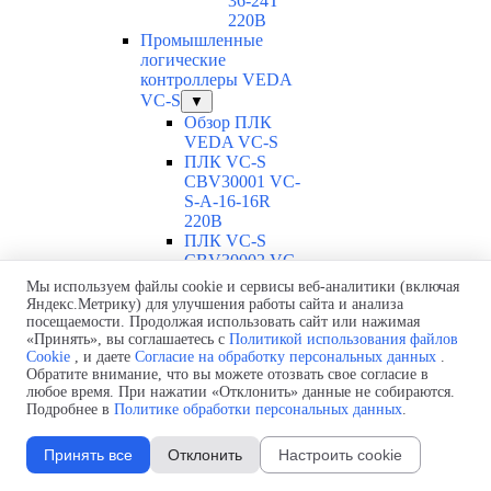
36-24T
220В
Промышленные
логические
контроллеры VEDA
VC-S
▼
Обзор ПЛК
VEDA VC-S
ПЛК VC-S
CBV30001 VC-
S-A-16-16R
220В
ПЛК VC-S
CBV30002 VC-
S-A-16-16T-4
Мы используем файлы cookie и сервисы веб-аналитики (включая
220В
Яндекс.Метрику) для улучшения работы сайта и анализа
ПЛК VC-S
посещаемости. Продолжая использовать сайт или нажимая
CBV30003 VC-
«Принять», вы соглашаетесь с
Политикой использования файлов
Cookie
, и даете
Согласие на обработку персональных данных
.
S-A-16-16T-6
Обратите внимание, что вы можете отозвать свое согласие в
220В
любое время. При нажатии «Отклонить» данные не собираются.
ПЛК VC-S
Подробнее в
Политике обработки персональных данных
.
CBV30004 VC-
S-A-16-16T
Принять все
Отклонить
Настроить cookie
220В
ПЛК VC-S