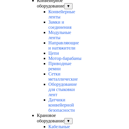
Конвейерное
оборудование
▼
Конвейерные
ленты
Замки и
соединения
Модульные
ленты
Направляющие
и натяжители
Цепи
Мотор-барабаны
Приводные
ремни
Сетки
металлические
Оборудование
для стыковки
лент
Датчики
конвейерной
безопасности
Крановое
оборудование
▼
Кабельные