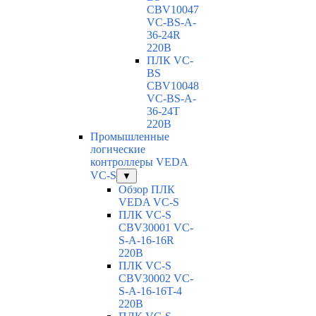
CBV10047
VC-ВS-A-
36-24R
220В
ПЛК VC-
BS
CBV10048
VC-ВS-A-
36-24T
220В
Промышленные
логические
контроллеры VEDA
VC-S
▼
Обзор ПЛК
VEDA VC-S
ПЛК VC-S
CBV30001 VC-
S-A-16-16R
220В
ПЛК VC-S
CBV30002 VC-
S-A-16-16T-4
220В