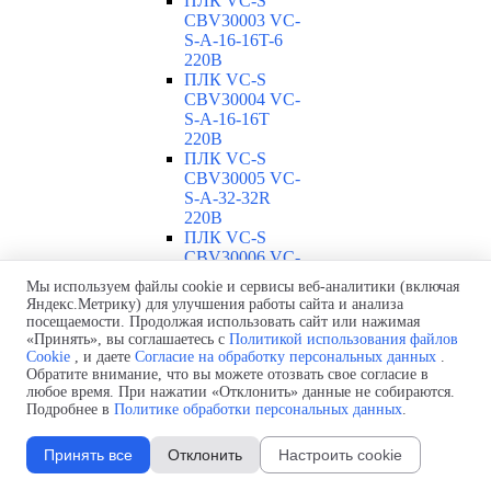
ПЛК VC-S
CBV30003 VC-
S-A-16-16T-6
220В
ПЛК VC-S
CBV30004 VC-
S-A-16-16T
220В
ПЛК VC-S
CBV30005 VC-
S-A-32-32R
220В
ПЛК VC-S
CBV30006 VC-
S-A-32-32T-4
Мы используем файлы cookie и сервисы веб-аналитики (включая
220В
Яндекс.Метрику) для улучшения работы сайта и анализа
ПЛК VC-S
посещаемости. Продолжая использовать сайт или нажимая
CBV30007 VC-
«Принять», вы соглашаетесь с
Политикой использования файлов
S-A-32-32T-6
Cookie
, и даете
Согласие на обработку персональных данных
.
Обратите внимание, что вы можете отозвать свое согласие в
220В
любое время. При нажатии «Отклонить» данные не собираются.
ПЛК VC-S
Подробнее в
Политике обработки персональных данных
.
CBV30008 VC-
S-A-32-32T
220В
Принять все
Отклонить
Настроить cookie
ПЛК VC-S