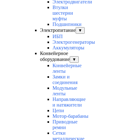
Электродвигатели
Втулки
шестерни
муфты
Подшипники
Электропитание
▼
ИБП
Электрогенераторы
Аккумуляторы
Конвейерное
оборудование
▼
Конвейерные
ленты
Замки и
соединения
Модульные
ленты
Направляющие
и натяжители
Цепи
Мотор-барабаны
Приводные
ремни
Сетки
металлические