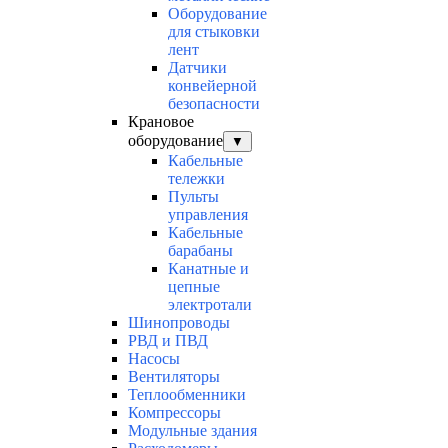
Оборудование
для стыковки
лент
Датчики
конвейерной
безопасности
Крановое
оборудование
▼
Кабельные
тележки
Пульты
управления
Кабельные
барабаны
Канатные и
цепные
электротали
Шинопроводы
РВД и ПВД
Насосы
Вентиляторы
Теплообменники
Компрессоры
Модульные здания