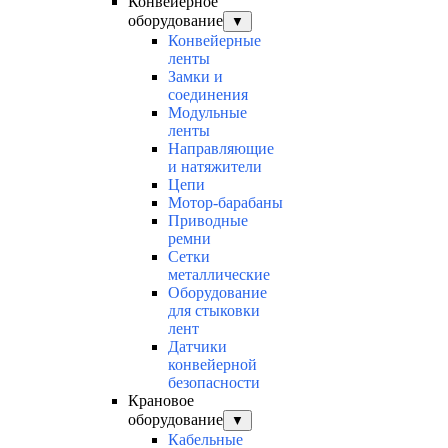
Конвейерное
оборудование
▼
Конвейерные
ленты
Замки и
соединения
Модульные
ленты
Направляющие
и натяжители
Цепи
Мотор-барабаны
Приводные
ремни
Сетки
металлические
Оборудование
для стыковки
лент
Датчики
конвейерной
безопасности
Крановое
оборудование
▼
Кабельные