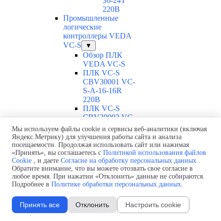
36-24T
220В
Промышленные
логические
контроллеры VEDA
VC-S
▼
Обзор ПЛК
VEDA VC-S
ПЛК VC-S
CBV30001 VC-
S-A-16-16R
220В
ПЛК VC-S
CBV30002 VC-
S-A-16-16T-4
Мы используем файлы cookie и сервисы веб-аналитики (включая
220В
Яндекс.Метрику) для улучшения работы сайта и анализа
ПЛК VC-S
посещаемости. Продолжая использовать сайт или нажимая
CBV30003 VC-
«Принять», вы соглашаетесь с
Политикой использования файлов
Cookie
, и даете
Согласие на обработку персональных данных
.
S-A-16-16T-6
Обратите внимание, что вы можете отозвать свое согласие в
220В
любое время. При нажатии «Отклонить» данные не собираются.
ПЛК VC-S
Подробнее в
Политике обработки персональных данных
.
CBV30004 VC-
S-A-16-16T
Принять все
Отклонить
Настроить cookie
220В
ПЛК VC-S