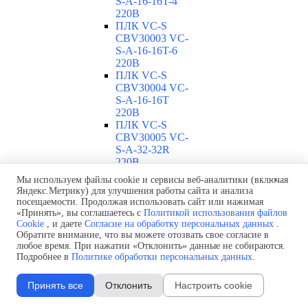
S-A-16-16T-4
220В
ПЛК VC-S
CBV30003 VC-
S-A-16-16T-6
220В
ПЛК VC-S
CBV30004 VC-
S-A-16-16T
220В
ПЛК VC-S
CBV30005 VC-
S-A-32-32R
220В
ПЛК VC-S
Мы используем файлы cookie и сервисы веб-аналитики (включая
CBV30006 VC-
Яндекс.Метрику) для улучшения работы сайта и анализа
S-A-32-32T-4
посещаемости. Продолжая использовать сайт или нажимая
220В
«Принять», вы соглашаетесь с
Политикой использования файлов
ПЛК VC-S
Cookie
, и даете
Согласие на обработку персональных данных
.
Обратите внимание, что вы можете отозвать свое согласие в
CBV30007 VC-
любое время. При нажатии «Отклонить» данные не собираются.
S-A-32-32T-6
Подробнее в
Политике обработки персональных данных
.
220В
ПЛК VC-S
Принять все
Отклонить
Настроить cookie
CBV30008 VC-
S-A-32-32T