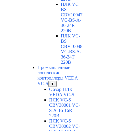
ПЛК VC-
BS
CBV10047
VC-ВS-A-
36-24R
220В
ПЛК VC-
BS
CBV10048
VC-ВS-A-
36-24T
220В
Промышленные
логические
контроллеры VEDA
VC-S
▼
Обзор ПЛК
VEDA VC-S
ПЛК VC-S
CBV30001 VC-
S-A-16-16R
220В
ПЛК VC-S
CBV30002 VC-