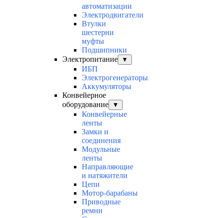
автоматизации
Электродвигатели
Втулки
шестерни
муфты
Подшипники
Электропитание
▼
ИБП
Электрогенераторы
Аккумуляторы
Конвейерное
оборудование
▼
Конвейерные
ленты
Замки и
соединения
Модульные
ленты
Направляющие
и натяжители
Цепи
Мотор-барабаны
Приводные
ремни