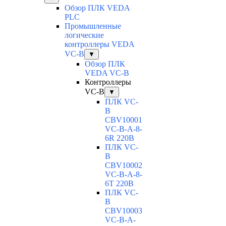
Обзор ПЛК VEDA
PLC
Промышленные
логические
контроллеры VEDA
VC-B
▼
Обзор ПЛК
VEDA VC-B
Контроллеры
VC-B
▼
ПЛК VC-
B
CBV10001
VC-В-A-8-
6R 220В
ПЛК VC-
B
CBV10002
VC-В-A-8-
6T 220В
ПЛК VC-
B
CBV10003
VC-В-A-