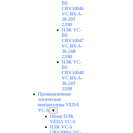
BS
CBV10046
VC-ВS-A-
28-20T
220В
ПЛК VC-
BS
CBV10047
VC-ВS-A-
36-24R
220В
ПЛК VC-
BS
CBV10048
VC-ВS-A-
36-24T
220В
Промышленные
логические
контроллеры VEDA
VC-S
▼
Обзор ПЛК
VEDA VC-S
ПЛК VC-S
CBV30001 VC-