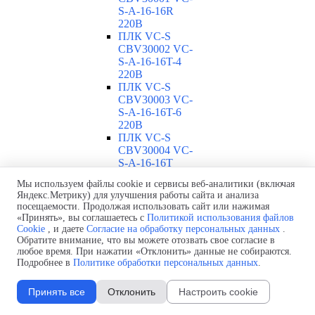
S-A-16-16R
220В
ПЛК VC-S
CBV30002 VC-
S-A-16-16T-4
220В
ПЛК VC-S
CBV30003 VC-
S-A-16-16T-6
220В
ПЛК VC-S
CBV30004 VC-
S-A-16-16T
220В
Мы используем файлы cookie и сервисы веб-аналитики (включая
ПЛК VC-S
Яндекс.Метрику) для улучшения работы сайта и анализа
CBV30005 VC-
посещаемости. Продолжая использовать сайт или нажимая
S-A-32-32R
«Принять», вы соглашаетесь с
Политикой использования файлов
220В
Cookie
, и даете
Согласие на обработку персональных данных
.
ПЛК VC-S
Обратите внимание, что вы можете отозвать свое согласие в
CBV30006 VC-
любое время. При нажатии «Отклонить» данные не собираются.
Подробнее в
Политике обработки персональных данных
.
S-A-32-32T-4
220В
ПЛК VC-S
Принять все
Отклонить
Настроить cookie
CBV30007 VC-
S-A-32-32T-6