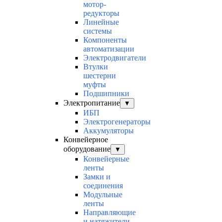
мотор-
редукторы
Линейные
системы
Компоненты
автоматизации
Электродвигатели
Втулки
шестерни
муфты
Подшипники
Электропитание
▼
ИБП
Электрогенераторы
Аккумуляторы
Конвейерное
оборудование
▼
Конвейерные
ленты
Замки и
соединения
Модульные
ленты
Направляющие
и натяжители