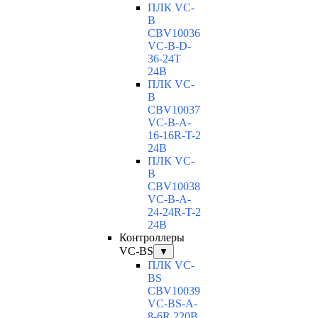
ПЛК VC-
B
CBV10036
VC-В-D-
36-24T
24В
ПЛК VC-
B
CBV10037
VC-В-A-
16-16R-T-2
24В
ПЛК VC-
B
CBV10038
VC-В-A-
24-24R-T-2
24В
Контроллеры
VC-BS
▼
ПЛК VC-
BS
CBV10039
VC-BS-A-
8-6R 220В