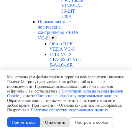
CBV10048
VC-ВS-A-
36-24T
220В
Промышленные
логические
контроллеры VEDA
VC-S
▼
Обзор ПЛК
VEDA VC-S
ПЛК VC-S
CBV30001 VC-
S-A-16-16R
220В
ПЛК VC-S
Мы используем файлы cookie и сервисы веб-аналитики (включая
CBV30002 VC-
Яндекс.Метрику) для улучшения работы сайта и анализа
S-A-16-16T-4
посещаемости. Продолжая использовать сайт или нажимая
«Принять», вы соглашаетесь с
Политикой использования файлов
220В
Cookie
, и даете
Согласие на обработку персональных данных
.
ПЛК VC-S
Обратите внимание, что вы можете отозвать свое согласие в
CBV30003 VC-
любое время. При нажатии «Отклонить» данные не собираются.
S-A-16-16T-6
Подробнее в
Политике обработки персональных данных
.
220В
ПЛК VC-S
Принять все
Отклонить
Настроить cookie
CBV30004 VC-
S-A-16-16T