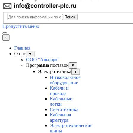
Поиск
Пропустить меню
×
Главная
О нас
▼
ООО "Альпарк"
Программа поставок
▼
Электротехника
▼
Низковольтное
оборудование
Кабели и
провода
Кабельные
лотки
Светотехника
Кабельная
арматура
Электротехнические
шины